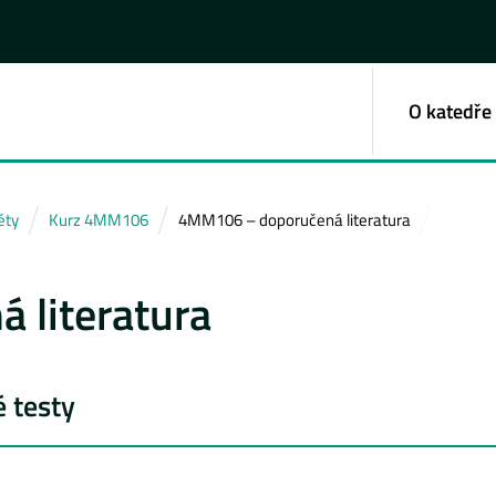
O katedře
ěty
Kurz 4MM106
4MM106 – doporučená literatura
 literatura
 testy