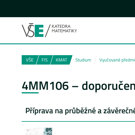
VŠE
FIS
KMAT
Studium
Vyučované předm
4MM106 – doporučená
Příprava na průběžné a závěrečné