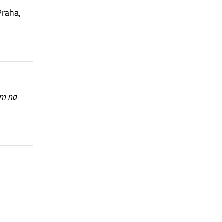
Praha,
ům na