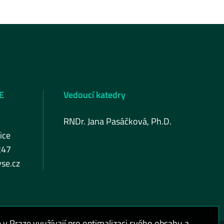
E
Vedoucí katedry
RNDr. Jana Pasáčková, Ph.D.
ice
247
se.cz
 Praze využívají pro optimalizaci svého obsahu a