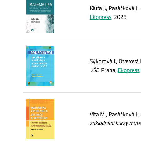
Klůfa J., Pasáčková J.:
Ekopress
, 2025
Sýkorová I., Otavová 
VŠE
. Praha,
Ekopress
Víta M., Pasáčková J.:
základními kurzy mat