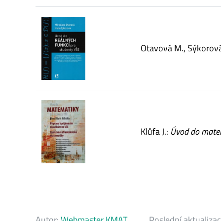
Otavová M., Sýkorová 
Klůfa J.:
Úvod do matem
Autor:
Webmaster KMAT
Poslední aktualiza