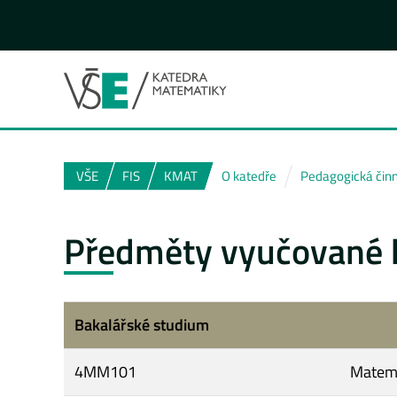
VŠE
FIS
KMAT
O katedře
Pedagogická čin
Předměty vyučované 
Bakalářské studium
4MM101
Matem