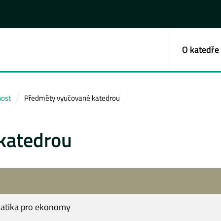
O katedře
nost
Předměty vyučované katedrou
katedrou
atika pro ekonomy