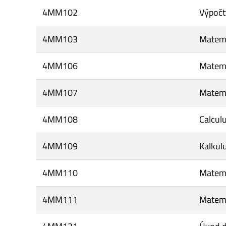
4MM102
Výpočty
4MM103
Matema
4MM106
Matema
4MM107
Matema
4MM108
Calculu
4MM109
Kalkul
4MM110
Matema
4MM111
Matema