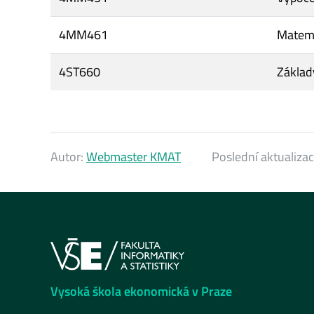
4MM461
Matema
4ST660
Základy
Autor:
Webmaster KMAT
Poslední aktualiza
Vysoká škola ekonomická v Praze