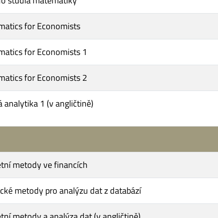
o studia matematiky
atics for Economists
atics for Economists 1
atics for Economists 2
 analytika 1 (v angličtině)
tní metody ve financích
tické metody pro analýzu dat z databází
tní metody a analýza dat (v angličtině)