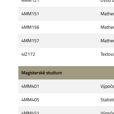
4MM121
Úvod d
4MM151
Mathem
4MM156
Mathem
4MM157
Mathem
4IZ172
Textová
Magisterské studium
4MM401
Výpoče
4MM405
Statis
4MM451
Výpoče