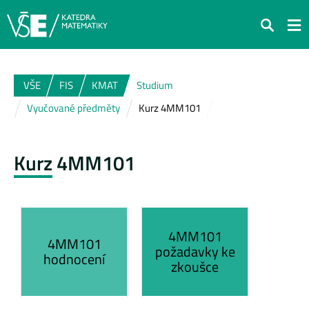
Hledat
VŠE
FIS
KMAT
Studium
Vyučované předměty
Kurz 4MM101
Kurz 4MM101
4MM101
4MM101
požadavky ke
hodnocení
zkoušce