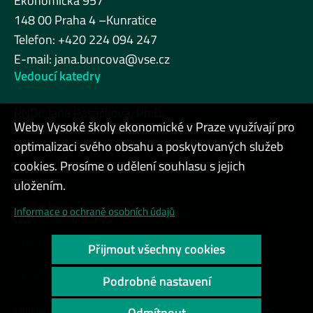
Ekonomická 957
148 00 Praha 4 –Kunratice
Telefon: +420 224 094 247
E-mail:
jana.buncova@vse.cz
Vedoucí katedry
RNDr. Jana Pasáčková, Ph.D.
Weby Vysoké školy ekonomické v Praze využívají pro
optimalizaci svého obsahu a poskytovaných služeb
cookies. Prosíme o udělení souhlasu s jejich
Admin
uložením.
Cookies a ochrana osobních údajů
Informace o ochraně osobních údajů
Přístupnost webu
Přijmout všechny cookies
Vysoký kontrast
Podrobné nastavení
Copyright © 2000 - 2026 Vysoká škola ekonomická v Praze
Odmítnout