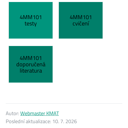
4MM101
4MM101
testy
cvičení
4MM101
doporučená
literatura
Autor:
Webmaster KMAT
Poslední aktualizace:
10. 7. 2026