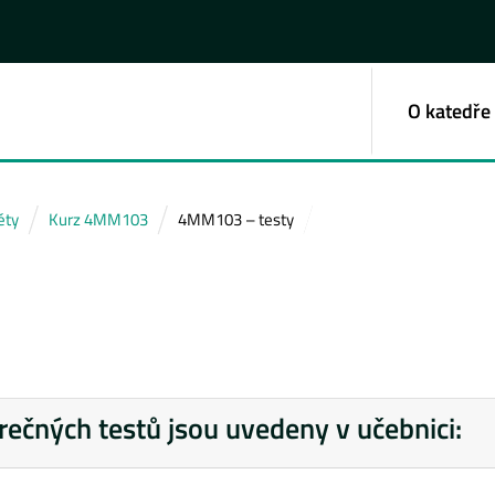
O katedře
ěty
Kurz 4MM103
4MM103 – testy
rečných testů jsou uvedeny v učebnici: