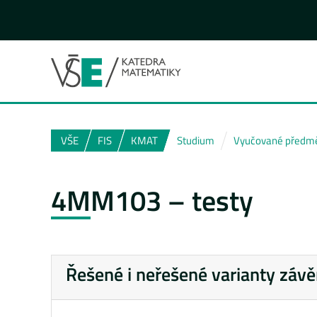
VŠE
FIS
KMAT
Studium
Vyučované předm
4MM103 – testy
Řešené i neřešené varianty závě