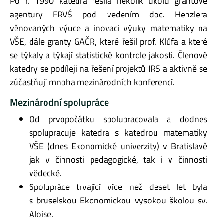
Po r. 1990 katedra řešila několik úkolů grantové
agentury FRVŚ pod vedením doc. Henzlera
věnovaných výuce a inovaci výuky matematiky na
VŠE, dále granty GAČR, které řešil prof. Klůfa a které
se týkaly a týkají statistické kontrole jakosti. Členové
katedry se podílejí na řešení projektů IRS a aktivně se
zúčastňují mnoha mezinárodních konferencí.
Mezinárodní spolupráce
Od prvopočátku spolupracovala a dodnes
spolupracuje katedra s katedrou matematiky
VŠE (dnes Ekonomické univerzity) v Bratislavě
jak v činnosti pedagogické, tak i v činnosti
vědecké.
Spolupráce trvající více než deset let byla
s bruselskou Ekonomickou vysokou školou sv.
Aloise.